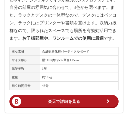
せやすい、シンプルデザインが魅力のシステムデスクです。
自分の部屋の雰囲気に合わせて、3色
から
選べます。ま
た、
ラックとデスクの一体型なので、
デスクにはパソコ
ン、ラックにはプリンターや書類を置けます。収納力抜
群なので、限られた
スペースでも
場所を有効効活用でき
ます。
お子様部屋や、ワンルームでの使用に最適
です。
主な素材
合成樹脂化粧パーティクルボード
サイズ(約)
幅110×奥行53×高さ115cm
保証年数
1年
重量
約18kg
組立時間目安
45分
楽天で詳細を見る