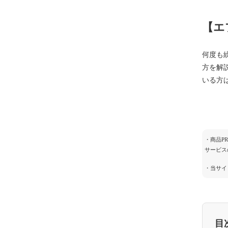
【エ
何度も
方を解
いる方
・商品P
サービス
・当サイ
目