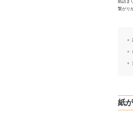
紙詰ま
繋がり
紙