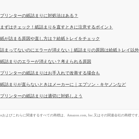
プリンターの紙詰まりに対処法はある？
まずはチェック！紙詰まりを直すときに注意するポイント
紙が詰まる原因や直し方は？給紙トレイをチェック
詰まってないのにエラーが消えない｜紙詰まりの原因は給紙トレイ以外
紙詰まりのエラーが消えない？考えられる原因
プリンターの紙詰まりはお手入れで改善する場合も
紙詰まりが直らないときはメーカーに｜エプソン・キヤノンなど
プリンターの紙詰まりは適切に対処しよう
zonおよびこれらに関連するすべての商標は、Amazon.com, Inc.又はその関連会社の商標です