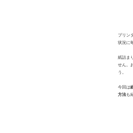
プリン
状況に
紙詰ま
せん。
う。
今回は
方法
も