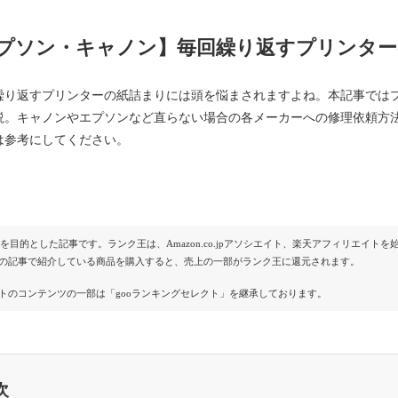
プソン・キャノン】毎回繰り返すプリンター
繰り返すプリンターの紙詰まりには頭を悩まされますよね。本記事では
説。キャノンやエプソンなど直らない場合の各メーカーへの修理依頼方
は参考にしてください。
Rを目的とした記事です。ランク王は、Amazon.co.jpアソシエイト、楽天アフィリエイ
の記事で紹介している商品を購入すると、売上の一部がランク王に還元されます。
トのコンテンツの一部は「gooランキングセレクト」を継承しております。
次