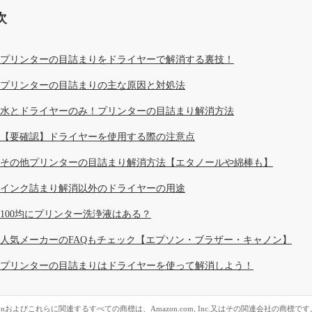
次
プリンターの目詰まりをドライヤーで解消する裏技！
プリンターの目詰まりの主な原因と対処法
水とドライヤーのみ！プリンターの目詰まり解消方法
【要確認】ドライヤーを使用する際の注意点
その他プリンターの目詰まり解消方法【エタノールや綿棒も】
インク詰まり解消以外のドライヤーの用途
100均にプリンター洗浄液はある？
人気メーカーのFAQもチェック【エプソン・ブラザー・キャノン】
プリンターの目詰まりはドライヤーを使って解消しよう！
zonおよびこれらに関連するすべての商標は、Amazon.com, Inc.又はその関連会社の商標です