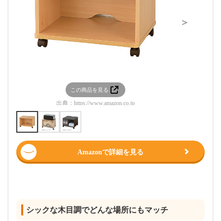
＞
この商品を見る
この
出典：
https://www.amazon.co.jp
出典：
htt
Amazonで詳細を見る
シックな木目調でどんな場所にもマッチ