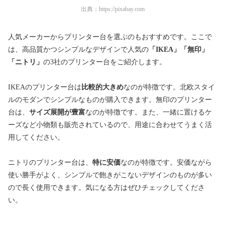
出典：
https://pixabay.com
人気メーカーからプリンター台を選ぶのもおすすめです。ここで
は、高品質かつシンプルなデザインで人気の
「IKEA」「無印」
「ニトリ」
の3社のプリンター台をご紹介します。
IKEAのプリンター台は
比較的大きめ
なのが特徴です。北欧スタイ
ルのモダンでシンプルなものが購入できます。無印のプリンター
台は、
サイズ展開が豊富
なのが特徴です。また、一緒に置けるケ
ーズなど小物類も販売されているので、用途に合わせてうまく活
用してください。
ニトリのプリンター台は、
特に安価
なのが特徴です。安価ながら
使い勝手がよく、シンプルで飽きがこないデザインのものが多い
ので長く使用できます。気になる方はぜひチェックしてくださ
い。